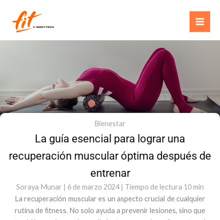
Ir
al
contenido
Bienestar
La guía esencial para lograr una
recuperación muscular óptima después de
entrenar
Soraya Munar
| 6 de marzo 2024
|
Tiempo de lectura 10
min
La recuperación muscular es un aspecto crucial de cualquier
rutina de fitness. No solo ayuda a prevenir lesiones, sino que