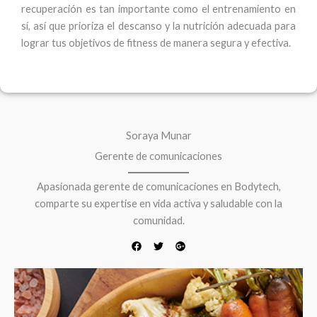
recuperación es tan importante como el entrenamiento en
sí, así que prioriza el descanso y la nutrición adecuada para
lograr tus objetivos de fitness de manera segura y efectiva.
F
T
G
a
w
o
c
i
o
e
t
g
Soraya Munar
b
t
l
o
e
e
Gerente de comunicaciones
o
r
-
k
p
l
Apasionada gerente de comunicaciones en Bodytech,
u
s
comparte su expertise en vida activa y saludable con la
comunidad.