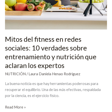
10
verdades
sobre
entrenamiento
y
nutrición
que
Mitos del fitness en redes
aclaran
sociales: 10 verdades sobre
los
expertos
entrenamiento y nutrición que
aclaran los expertos
NUTRICIÓN
/
Laura Daniela Henao Rodriguez
La buena noticia es que hay herramientas poderosas para
recuperar el equilibrio. Una de las más efectivas, respaldada
por la ciencia, es el ejercicio físico.
Read More »