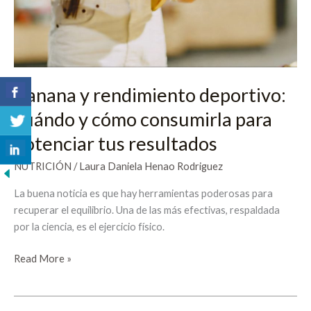
consumirla
para
potenciar
tus
resultados
Banana y rendimiento deportivo:
cuándo y cómo consumirla para
potenciar tus resultados
NUTRICIÓN
/
Laura Daniela Henao Rodriguez
La buena noticia es que hay herramientas poderosas para
recuperar el equilibrio. Una de las más efectivas, respaldada
por la ciencia, es el ejercicio físico.
Read More »