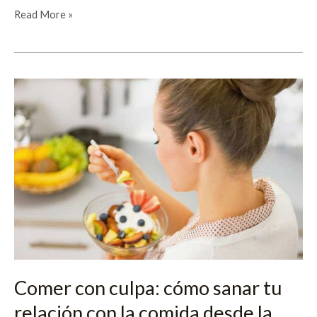
Read More »
Comer
con
culpa:
cómo
sanar
tu
relación
con
la
comida
desde
la
Comer con culpa: cómo sanar tu
conciencia
relación con la comida desde la