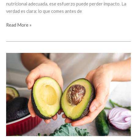
nutricional adecuada, ese esfuerzo puede perder impacto. La
verdad es clara: lo que comes antes de
Read More »
Grasa
saludable:
por
qué
el
aguacate
ayuda
a
tu
rendimiento
físico