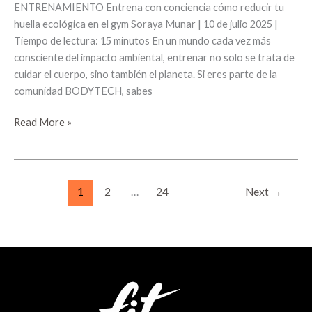
ENTRENAMIENTO Entrena con conciencia cómo reducir tu
huella ecológica en el gym Soraya Munar | 10 de julio 2025 |
Tiempo de lectura: 15 minutos En un mundo cada vez más
consciente del impacto ambiental, entrenar no solo se trata de
cuidar el cuerpo, sino también el planeta. Si eres parte de la
comunidad BODYTECH, sabes
Read More »
1
2
…
24
Next
→