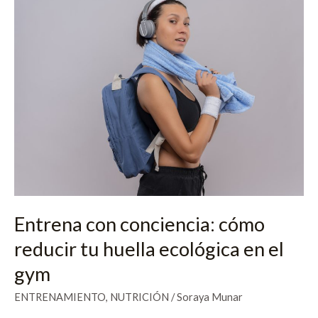
con
conciencia:
cómo
reducir
tu
huella
ecológica
en
el
gym
Entrena con conciencia: cómo
reducir tu huella ecológica en el
gym
ENTRENAMIENTO
,
NUTRICIÓN
/
Soraya Munar