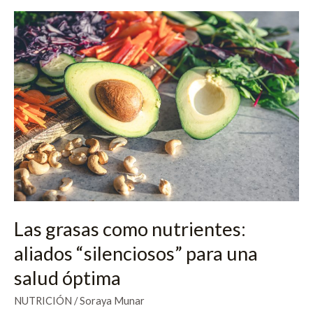
Las
grasas
como
nutrientes:
aliados
“silenciosos”
para
una
salud
óptima
Las grasas como nutrientes:
aliados “silenciosos” para una
salud óptima
NUTRICIÓN
/
Soraya Munar