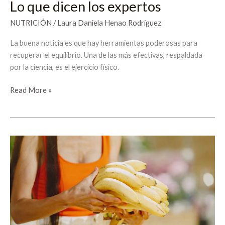
Lo que dicen los expertos
NUTRICIÓN
/
Laura Daniela Henao Rodriguez
La buena noticia es que hay herramientas poderosas para
recuperar el equilibrio. Una de las más efectivas, respaldada
por la ciencia, es el ejercicio físico.
Read More »
Banana
y
rendimiento
deportivo:
cuándo
y
cómo