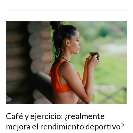
Café
y
ejercicio:
¿realmente
mejora
el
rendimiento
deportivo?
Lo
que
dicen
los
expertos
Café y ejercicio: ¿realmente
mejora el rendimiento deportivo?