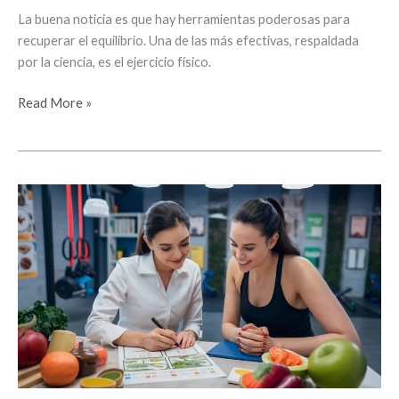
La buena noticia es que hay herramientas poderosas para
recuperar el equilibrio. Una de las más efectivas, respaldada
por la ciencia, es el ejercicio físico.
Read More »
Micro
hábitos
para
una
mejor
relación
con
la
comida