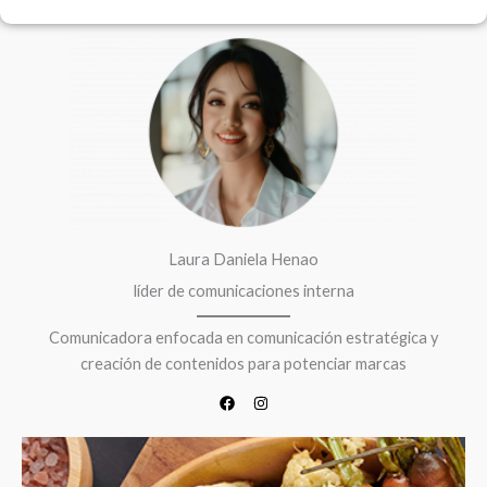
F
I
a
n
c
s
e
t
b
a
o
g
o
r
k
a
m
Laura Daniela Henao
líder de comunicaciones interna
Comunicadora enfocada en comunicación estratégica y
creación de contenidos para potenciar marcas