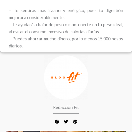
– Te sentirás más liviano y enérgico, pues tu digestión
mejorará considerablemente.
– Te ayudará a bajar de peso o mantenerte en tu peso ideal,
al evitar el consumo excesivo de calorías diarias.
– Puedes ahorrar mucho dinero, por lo menos 15.000 pesos
diarios.
F
T
G
a
w
o
c
i
o
e
t
g
b
t
l
o
e
e
o
r
-
k
p
l
u
s
Redacción Fit