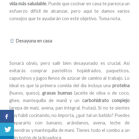
vida más saludable.
Puede que cocinar en casa te parezca un
esfuerzo difícil de alcanzar, pero aquí te damos varios
consejos que te ayudarán con este objetivo. Toma nota.
Desayuna en casa
Sonará obvio, pero salir bien desayunado es crucial. Así
evitarás comprar pastelitos hojaldrados, paqueticos,
capuchinos y jugos llenos de azúcar de camino al trabajo. Lo
ideal es que la primera comida del día incluya una
proteína
(huevo, queso),
grasas buenas
(aceite de oliva o de coco,
ghee, mantequilla de maní) y un
carbohidrato complejo
(arepa de maíz, avena, pan integral, frutas). Si no te sientes
muy hábil cocinando, no importa, ¿qué tal un batido? Puedes
prepararlo con banano, arándanos, avena, leche de
almendras y mantequilla de maní. Tienes todo el combo a un
solo botón de la licuadora.