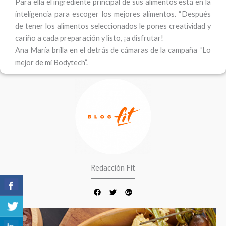
Para ella el ingrediente principal de sus alimentos está en la
inteligencia para escoger los mejores alimentos. “Después
de tener los alimentos seleccionados le pones creatividad y
cariño a cada preparación y listo, ¡a disfrutar!
Ana María brilla en el detrás de cámaras de la campaña “Lo
mejor de mi Bodytech”.
F
T
G
a
w
o
c
i
o
e
t
g
b
t
l
o
e
e
o
r
-
k
p
l
u
s
Redacción Fit