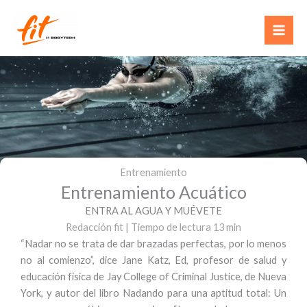
Ir
al
contenido
Entrenamiento
Entrenamiento Acuático
ENTRA AL AGUA Y MUÉVETE
Redacción fit
|
Tiempo de lectura 13 min
“Nadar no se trata de dar brazadas perfectas, por lo menos
no al comienzo”, dice Jane Katz, Ed, profesor de salud y
educación física de Jay College of Criminal Justice, de Nueva
York, y autor del libro Nadando para una aptitud total: Un