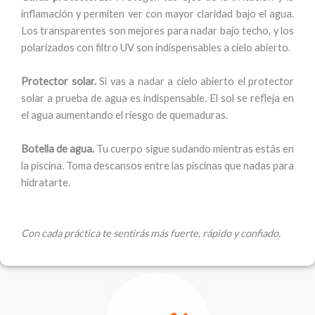
inflamación y permiten ver con mayor claridad bajo el agua.
Los transparentes son mejores para nadar bajo techo, y los
polarizados con filtro UV son indispensables a cielo abierto.
Protector solar.
Si vas a nadar a cielo abierto el protector
solar a prueba de agua es indispensable. El sol se refleja en
el agua aumentando el riesgo de quemaduras.
Botella de agua.
Tu cuerpo sigue sudando mientras estás en
la piscina. Toma descansos entre las piscinas que nadas para
hidratarte.
Con cada práctica te sentirás más fuerte, rápido y confiado.
F
T
G
a
w
o
c
i
o
e
t
g