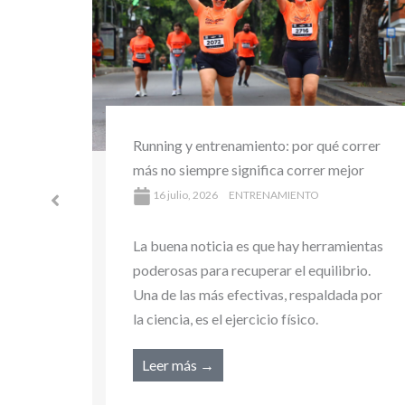
orrer
Día Internacional del Yoga: por qué cada
jor
vez más deportistas incorporan yoga a
su entrenamiento
16 julio, 2026
ENTRENAMIENTO
ientas
rio.
La buena noticia es que hay herramientas
da por
poderosas para recuperar el equilibrio.
Una de las más efectivas, respaldada por
la ciencia, es el ejercicio físico.
Leer más →