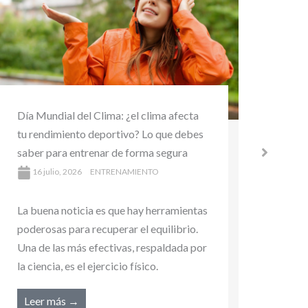
¿Se puede hacer ejercicio después de
Runni
donar sangre? Guía completa para
más n
cuidar tu salud y recuperar tu
22
rendimiento
La bu
16 julio, 2026
ENTRENAMIENTO
poder
La buena noticia es que hay herramientas
Una d
poderosas para recuperar el equilibrio.
la cie
Una de las más efectivas, respaldada por
Lee
la ciencia, es el ejercicio físico.