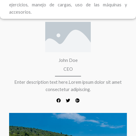
ejercicios, manejo de cargas, uso de las máquinas y
accesorios.
F
T
G
a
w
o
c
i
o
e
t
g
b
t
l
o
e
e
o
r
-
k
p
l
John Doe
u
s
CEO
Enter description text here.Lorem ipsum dolor sit amet
consectetur adipiscing.