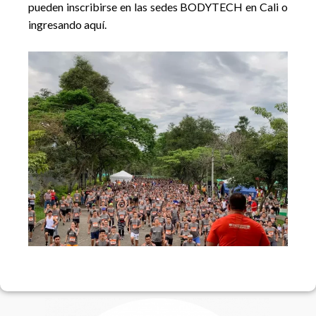
pueden inscribirs
e en las sedes BODYTECH en Cali o
ingresando aquí.
F
I
a
n