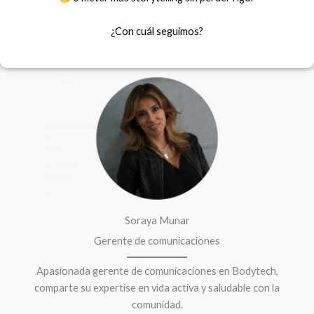
¿Con cuál seguimos?
F
I
a
n
c
s
e
t
b
a
o
g
o
r
k
a
m
Soraya Munar
Gerente de comunicaciones
Apasionada gerente de comunicaciones en Bodytech,
comparte su expertise en vida activa y saludable con la
comunidad.