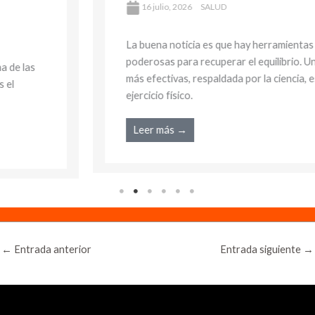
16 julio, 2026
SALUD
La buena noticia es que hay herramientas
poderosas para recuperar el equilibrio. Una de las
más efectivas, respaldada por la ciencia, es el
ejercicio físico.
Leer más →
←
Entrada anterior
Entrada siguiente
→