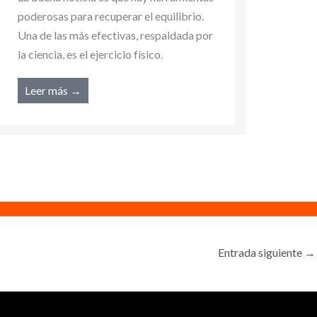
poder
poderosas para recuperar el equilibrio.
Una d
Una de las más efectivas, respaldada por
la cie
la ciencia, es el ejercicio físico.
Lee
Leer más →
Entrada siguiente
→