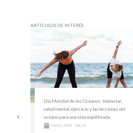
ARTÍCULOS DE INTERÉS
Día Mundial del Medio Ambiente y la
tar,
Salud: bienestar sostenible y hábitos
es del
saludables para cuidar tu salud y el
planeta
16 julio, 2026
SALUD