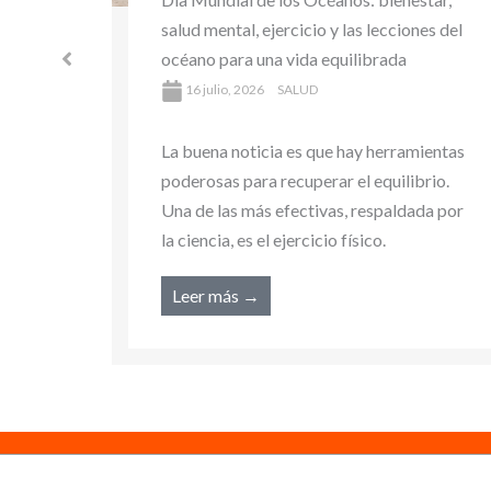
Salud: bienestar sostenible y hábitos
es del
saludables para cuidar tu salud y el
planeta
16 julio, 2026
SALUD
ientas
La buena noticia es que hay herramientas
rio.
poderosas para recuperar el equilibrio.
da por
Una de las más efectivas, respaldada por
la ciencia, es el ejercicio físico.
Leer más →