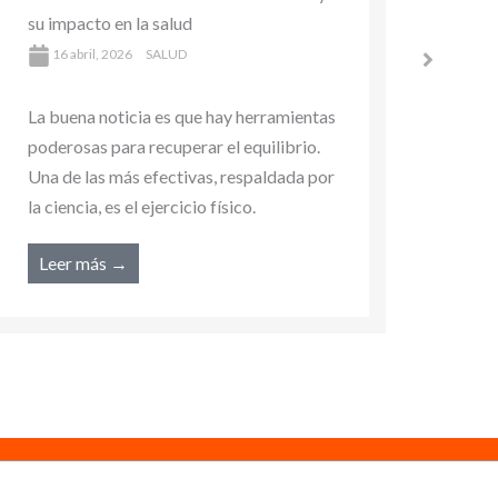
¿qué 
prevenir enfermedades
25
8 abril, 2026
SALUD
La bu
La buena noticia es que hay herramientas
poder
poderosas para recuperar el equilibrio.
Una d
Una de las más efectivas, respaldada por
la cie
la ciencia, es el ejercicio físico.
Lee
Leer más →