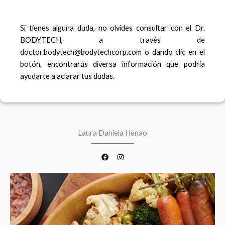
Si tienes alguna duda, no olvides consultar con el Dr.
BODYTECH, a través de
doctor.bodytech@bodytechcorp.com o dando clic en el
botón, encontrarás diversa información que podría
ayudarte a aclarar tus dudas.
F
I
a
n
c
s
e
t
Laura Daniela Henao
b
a
o
g
o
r
k
a
m