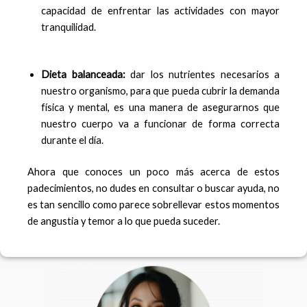
capacidad de enfrentar las actividades con mayor
tranquilidad.
Dieta balanceada:
dar los nutrientes necesarios a
nuestro organismo, para que pueda cubrir la demanda
física y mental, es una manera de asegurarnos que
nuestro cuerpo va a funcionar de forma correcta
durante el día.
Ahora que conoces un poco más acerca de estos
padecimientos, no dudes en consultar o buscar ayuda, no
es tan sencillo como parece sobrellevar estos momentos
de angustia y temor a lo que pueda suceder.
F
I
a
n
c
s
e
t
b
a