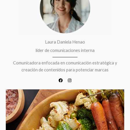
o
g
o
r
k
a
m
Laura Daniela Henao
líder de comunicaciones interna
Comunicadora enfocada en comunicación estratégica y
creación de contenidos para potenciar marcas