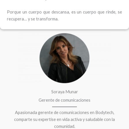
Porque un cuerpo que descansa, es un cuerpo que rinde, se
recupera… y se transforma.
F
I
a
n
c
s
e
t
b
a
o
g
o
r
k
a
m
Soraya Munar
Gerente de comunicaciones
Apasionada gerente de comunicaciones en Bodytech,
comparte su expertise en vida activa y saludable con la
comunidad.