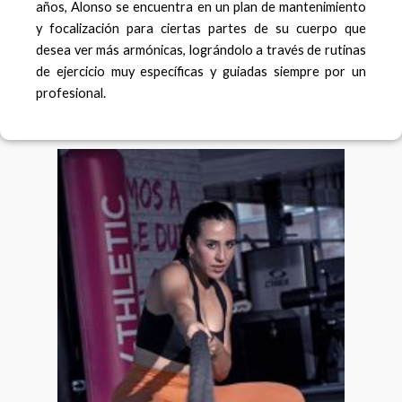
años, Alonso se encuentra en un plan de mantenimiento
y focalización para ciertas partes de su cuerpo que
desea ver más armónicas, lográndolo a través de rutinas
de ejercicio muy específicas y guiadas siempre por un
profesional.
F
I
a
n
c
s
e
t
b
a
o
g
o
r
k
a
m