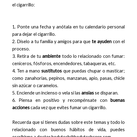
el cigarrillo:
1. Ponte una fecha y anótala en tu calendario personal
para dejar el cigarrillo.
2. Díselo a tu familia y amigos para que
te ayuden
con el
proceso.
3. Retira de tu
ambiente
todo lo relacionado con fumar:
ceniceros, fósforos, encendedores, tabaqueras, etc.
4. Ten a mano
sustitutos
que puedas chupar o masticar;
como zanahorias, pepinos, manzanas, apio, pasas, chicle
sin azúcar o caramelos.
5. Enciende un incienso o vela si las
ansias
se disparan.
6. Piensa en positivo y recompénsate con
buenas
acciones
cada vez que evites fumar un cigarrillo.
Recuerda que si tienes dudas sobre este temas y todo lo
relacionado con buenos hábitos de vida, puedes
escribirme a doctor.bodytech@bodytechcorp.com.