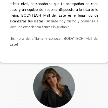
primer nivel, entrenadores que te acompañan en cada
paso y un equipo de soporte dispuesto a brindarte lo
mejor, BODYTECH Mall del Este es el lugar donde
alcanzarás tus metas.
¡Afíliate hoy mismo y comienza a
vivir una experiencia fitness inigualable!
¡Es hora de afiliarte y conocer BODYTECH Mall del
Este!
F
I
a
n
c
s
e
t
b
a
o
g
o
r
k
a
m