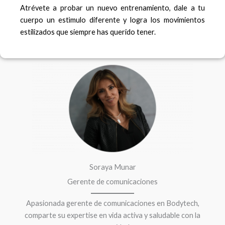
Atrévete a probar un nuevo entrenamiento, dale a tu
cuerpo un estìmulo diferente y logra los movimientos
estilizados que siempre has querido tener.
F
I
a
n
c
s
e
t
b
a
o
g
o
r
k
a
m
Soraya Munar
Gerente de comunicaciones
Apasionada gerente de comunicaciones en Bodytech,
comparte su expertise en vida activa y saludable con la