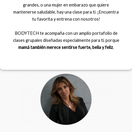
grandes, o una mujer en embarazo que quiere
mantenerse saludable, hay una clase para ti. ¡Encuentra
tu favorita y entrena con nosotros!
BODYTECH te acompaña con un amplio portafolio de
clases grupales diseñadas especialmente para ti, porque
mamá también merece sentirse fuerte, bella y feliz
.
F
I
a
n
c
s
e
t
b
a
o
g
o
r
k
a
m