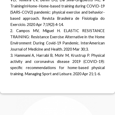
TrainingInHome-Home-based training during COVID-19
(SARS-COV2) pandemic: physical exercise and behavior-
based approach. Revista Brasileira de Fisiologia do
Exercício. 2020 Apr 7;19(2):4-14.
2. Campos MV, Miguel H. ELASTIC RESISTANCE
TRAINING: Resistance Exercise Alternative in the Home
Environment During Covid-19 Pandemic. InterAmerican
Journal of Medicine and Health. 2020 Mar 30;3.
3. Hammami A, Harrabi B, Mohr M, Krustrup P. Physical
activity and coronavirus disease 2019 (COVID-19):
specific recommendations for home-based physical
training. Managing Sport and Leisure. 2020 Apr 21:1-6.
F
I
a
n
c
s
e
t
b
a