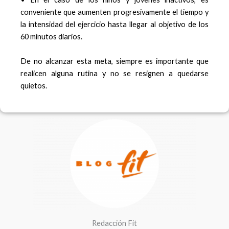
conveniente que aumenten progresivamente el tiempo y
la intensidad del ejercicio hasta llegar al objetivo de los
60 minutos diarios.
De no alcanzar esta meta, siempre es importante que
realicen alguna rutina y no se resignen a quedarse
quietos.
F
I
a
n
c
s
e
t
b
a
o
g
o
r
k
a
m
Redacción Fit