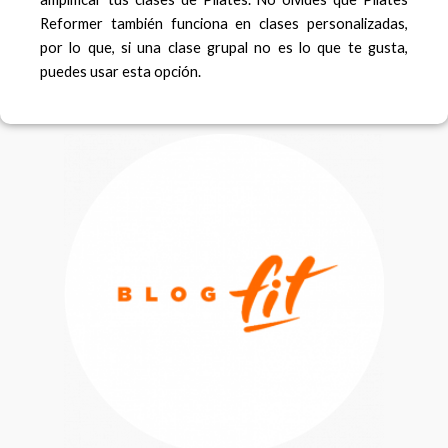
Reformer también funciona en clases personalizadas,
por lo que, si una clase grupal no es lo que te gusta,
puedes usar esta opción.
F
I
a
n
c
s
e
t
b
a
o
g
o
r
k
a
m