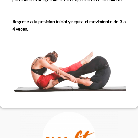
Regrese a la posición inicial y repita el movimiento de 3 a
4 veces.
F
I
a
n
c
s
e
t
b
a
o
g