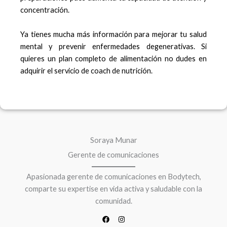
concentración.
Ya tienes mucha más información para mejorar tu salud
mental y prevenir enfermedades degenerativas. Si
quieres un plan completo de alimentación no dudes en
adquirir el servicio de coach de nutrición.
F
I
a
n
c
s
e
t
Soraya Munar
b
a
o
g
Gerente de comunicaciones
o
r
k
a
m
Apasionada gerente de comunicaciones en Bodytech,
comparte su expertise en vida activa y saludable con la
comunidad.