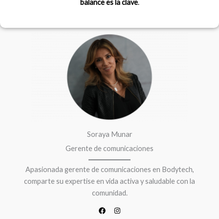
balance es la clave
.
F
I
a
n
c
s
e
t
b
a
o
g
o
r
k
a
m
Soraya Munar
Gerente de comunicaciones
Apasionada gerente de comunicaciones en Bodytech,
comparte su expertise en vida activa y saludable con la
comunidad.