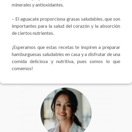
minerales y antioxidantes.
– El aguacate proporciona grasas saludables, que son
importantes para la salud del corazón y la absorción
de ciertos nutrientes.
¡Esperamos que estas recetas te inspiren a preparar
hamburguesas saludables en casa y a disfrutar de una
comida deliciosa y nutritiva, pues somos lo que
comemos!
F
I
a
n
c
s
e
t
b
a
o
g
o
r
k
a
m