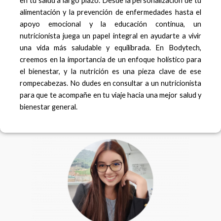
en tu salud a largo plazo. Desde la personalización de tu
alimentación y la prevención de enfermedades hasta el
apoyo emocional y la educación continua, un
nutricionista juega un papel integral en ayudarte a vivir
una vida más saludable y equilibrada. En Bodytech,
creemos en la importancia de un enfoque holístico para
el bienestar, y la nutrición es una pieza clave de ese
rompecabezas. No dudes en consultar a un nutricionista
para que te acompañe en tu viaje hacia una mejor salud y
bienestar general.
F
I
a
n
c
s
e
t
b
a
o
g
o
r
k
a
m