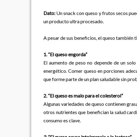
Dato:
Un snack con queso y frutos secos pue
un producto ultra procesado.
A pesar de sus beneficios, el queso también t
1. “El queso engorda”
El aumento de peso no depende de un solo al
energético. Comer queso en porciones adecu
que forme parte de un plan saludable sin pro
2. “El queso es malo para el colesterol”
Algunas variedades de queso contienen grasa
otros nutrientes que benefician la salud card
consumo es clave.
3. “El queso causa intolerancia a la lactosa”