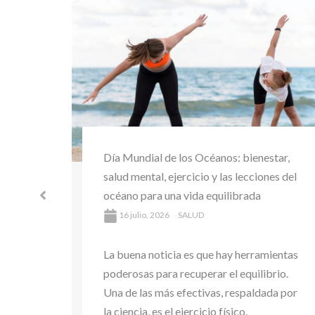
Día Mundial del Medio Ambiente y la
tar,
Salud: bienestar sostenible y hábitos
es del
saludables para cuidar tu salud y el
planeta
16 julio, 2026
SALUD
ientas
La buena noticia es que hay herramientas
rio.
poderosas para recuperar el equilibrio.
da por
Una de las más efectivas, respaldada por