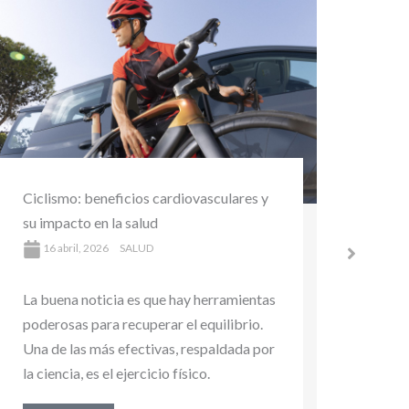
Regul
Actividad física: el mejor aliado para
¿qué 
prevenir enfermedades
25
8 abril, 2026
SALUD
La bu
La buena noticia es que hay herramientas
poder
poderosas para recuperar el equilibrio.
Una d
Una de las más efectivas, respaldada por
la cie
la ciencia, es el ejercicio físico.
Lee