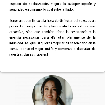
espacio de socialización, mejora la autopercepción y
seguridad en ti mismo, lo cual sube la libido.
Tener un buen físico a la hora de disfrutar del sexo, es un
poder. Un cuerpo fuerte y bien cuidado no solo es más
atractivo, sino que también tiene la resistencia y la
energía necesarias para disfrutar plenamente de la
intimidad. Así que, si quieres mejorar tu desempeño en la
cama, ¡ponte el mejor outfit y comienza a disfrutar de
nuestras clases grupales!
F
I
a
n
c
s
e
t
b
a
o
g
o
r
k
a
m