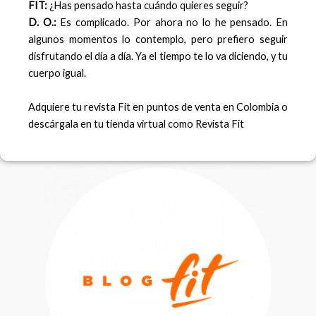
FIT:
¿Has pensado hasta cuándo quieres seguir?
D. O.:
Es complicado. Por ahora no lo he pensado. En
algunos momentos lo contemplo, pero prefiero seguir
disfrutando el día a día. Ya el tiempo te lo va diciendo, y tu
cuerpo igual.
Adquiere tu revista Fit en puntos de venta en Colombia o
descárgala en tu tienda virtual como Revista Fit
F
I
a
n
c
s
e
t
b
a
o
g
o
r
k
a
m