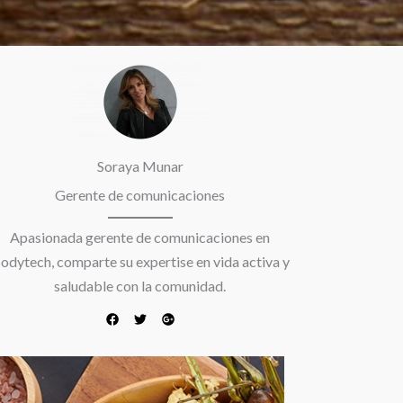
F
T
G
a
w
o
c
i
o
e
t
g
b
t
l
o
e
e
o
r
-
k
p
Soraya Munar
l
u
Gerente de comunicaciones
s
Apasionada gerente de comunicaciones en
odytech, comparte su expertise en vida activa y
saludable con la comunidad.