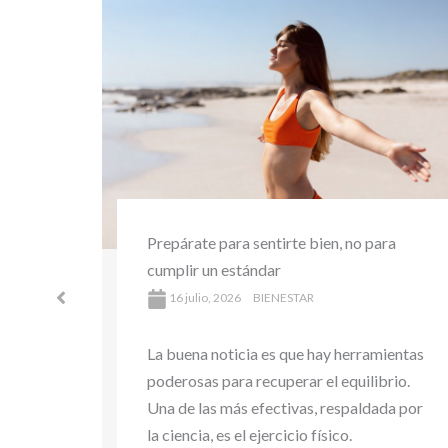
ra
Entrena pensando en el planeta:
pequeños hábitos sostenibles que
puedes adoptar en el gimnasio
16 julio, 2026
ACTUALIDAD
ientas
rio.
La buena noticia es que hay herramientas
da por
poderosas para recuperar el equilibrio.
Una de las más efectivas, respaldada por