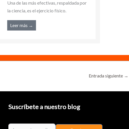
la cie
Leer más →
Lee
Entrada siguiente
→
Suscríbete a nuestro blog