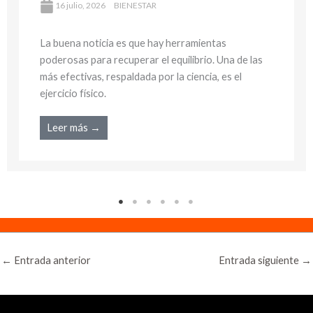
16 julio, 2026
BIENESTAR
a buena noticia es que hay herramientas
L
oderosas para recuperar el equilibrio. Una de las
p
ás efectivas, respaldada por la ciencia, es el
m
jercicio físico.
e
Leer más →
←
Entrada anterior
Entrada siguiente
→