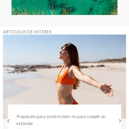
ARTICULOS DE INTERES
repárate para sentirte bien, no para cumplir un
E
stándar
s