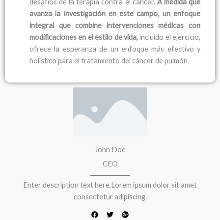
desafíos de la terapia contra el cáncer.
A medida que
avanza la investigación en este campo, un enfoque
integral que combine intervenciones médicas con
modificaciones en el estilo de vida,
incluido el ejercicio,
ofrece la esperanza de un enfoque más efectivo y
holístico para el tratamiento del cáncer de pulmón.
F
T
G
a
w
o
c
i
o
e
t
g
b
t
l
o
e
e
o
r
-
k
p
l
John Doe
u
s
CEO
Enter description text here.Lorem ipsum dolor sit amet
consectetur adipiscing.